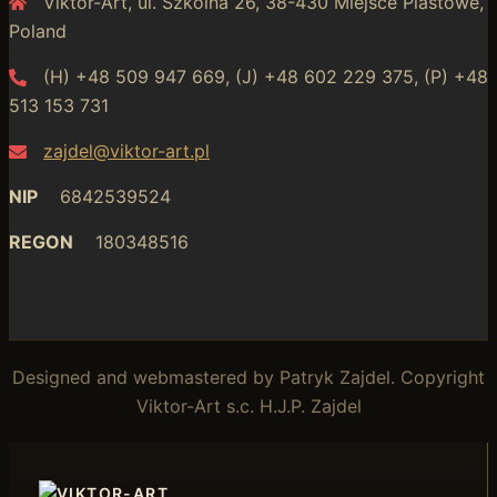
Viktor-Art, ul. Szkolna 26, 38-430 Miejsce Piastowe,
Poland
(H) +48 509 947 669, (J) +48 602 229 375, (P) +48
513 153 731
zajdel@viktor-art.pl
NIP
6842539524
REGON
180348516
Designed and webmastered by Patryk Zajdel. Copyright
Viktor-Art s.c. H.J.P. Zajdel